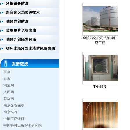
冷换设备防腐
超音速火焰喷涂技术
储罐内部防腐
玻璃鳞片长效防腐
金陵石化公司汽油罐防
储罐外部隔热保温
腐工程
循环水场冷却水塔防绿藻防腐
友情链接
百度
新浪
淘宝网
TH-99漆
人民网
新华网
南京交管在线
南京银行
中国工商银行
中国特种设备检测研究院